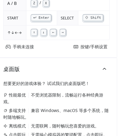
/
A / B
Z
X
START
SELECT
Enter
Shift
↑↓←→
↑
↓
←
→
手柄未连接
按键/手柄设置
桌面版
想要更好的游戏体验？ 试试我们的桌面版吧！
性能最优
不受浏览器限制，流畅运行各种经典游
戏。
多端支持
兼容 Windows、macOS 等多个系统，随
时随地畅玩。
离线模式
无需联网，随时畅玩您喜爱的游戏。
点击即玩
无需操心模拟器的繁琐配置，点击即玩。