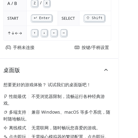
/
A / B
Z
X
START
SELECT
Enter
Shift
↑↓←→
↑
↓
←
→
手柄未连接
按键/手柄设置
桌面版
想要更好的游戏体验？ 试试我们的桌面版吧！
性能最优
不受浏览器限制，流畅运行各种经典游
戏。
多端支持
兼容 Windows、macOS 等多个系统，随
时随地畅玩。
离线模式
无需联网，随时畅玩您喜爱的游戏。
点击即玩
无需操心模拟器的繁琐配置，点击即玩。