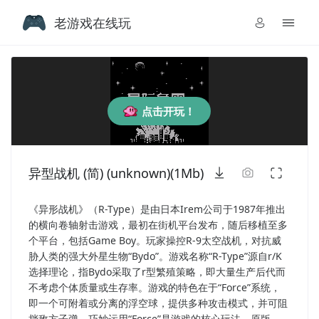
老游戏在线玩
点击开玩！
异型战机 (简) (unknown)(1Mb)
《异形战机》（R-Type）是由日本Irem公司于1987年推出
的横向卷轴射击游戏，最初在街机平台发布，随后移植至多
个平台，包括Game Boy。玩家操控R-9太空战机，对抗威
胁人类的强大外星生物“Bydo”。游戏名称“R-Type”源自r/K
选择理论，指Bydo采取了r型繁殖策略，即大量生产后代而
不考虑个体质量或生存率。游戏的特色在于“Force”系统，
即一个可附着或分离的浮空球，提供多种攻击模式，并可阻
挡敌方子弹。巧妙运用“Force”是游戏的核心玩法。原版