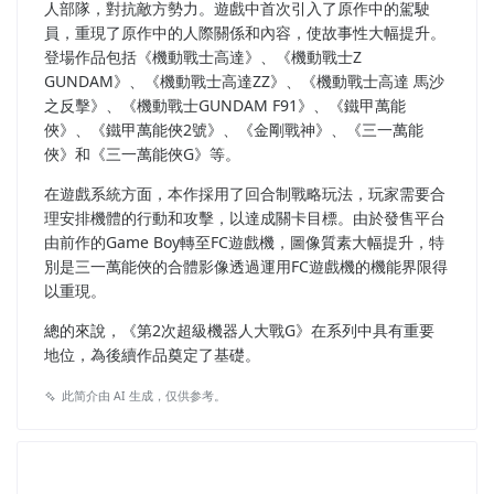
人部隊，對抗敵方勢力。遊戲中首次引入了原作中的駕駛
員，重現了原作中的人際關係和內容，使故事性大幅提升。
登場作品包括《機動戰士高達》、《機動戰士Ζ
GUNDAM》、《機動戰士高達ZZ》、《機動戰士高達 馬沙
之反擊》、《機動戰士GUNDAM F91》、《鐵甲萬能
俠》、《鐵甲萬能俠2號》、《金剛戰神》、《三一萬能
俠》和《三一萬能俠G》等。
在遊戲系統方面，本作採用了回合制戰略玩法，玩家需要合
理安排機體的行動和攻擊，以達成關卡目標。由於發售平台
由前作的Game Boy轉至FC遊戲機，圖像質素大幅提升，特
別是三一萬能俠的合體影像透過運用FC遊戲機的機能界限得
以重現。
總的來說，《第2次超級機器人大戰G》在系列中具有重要
地位，為後續作品奠定了基礎。
此简介由 AI 生成，仅供参考。