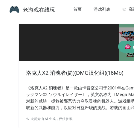
老游戏在线玩
首页
游戏列表
高
洛克人X2 消魂者(简)(DMG汉化组)(16Mb)
《洛克人X2 消魂者》是一款由卡普空公司于2001年在Gam
ックマンX2 ソウルイレイザー》，英文名称为《Mega Man
对新的威胁，拯救被邪恶势力夺取灵魂的机器人。游戏继承
取新的武器和能力，以应对日益严峻的挑战。游戏的画面和音乐在
此简介由 AI 生成，仅供参考。