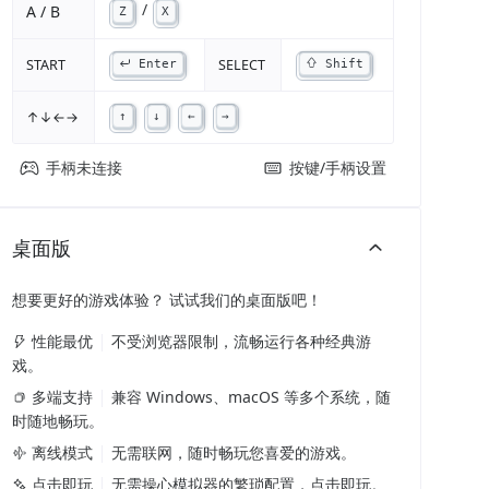
/
A / B
Z
X
START
SELECT
Enter
Shift
↑↓←→
↑
↓
←
→
手柄未连接
按键/手柄设置
桌面版
想要更好的游戏体验？ 试试我们的桌面版吧！
性能最优
不受浏览器限制，流畅运行各种经典游
戏。
多端支持
兼容 Windows、macOS 等多个系统，随
时随地畅玩。
离线模式
无需联网，随时畅玩您喜爱的游戏。
点击即玩
无需操心模拟器的繁琐配置，点击即玩。