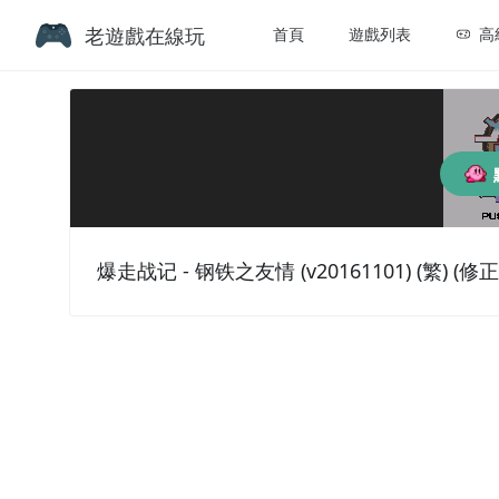
老遊戲在線玩
首頁
遊戲列表
高
爆走战记 - 钢铁之友情 (v20161101) (繁) (修正版)