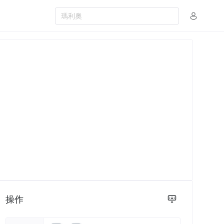
瑪利奧
操作