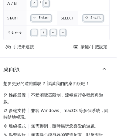
/
A / B
Z
X
START
SELECT
Enter
Shift
↑↓←→
↑
↓
←
→
手把未連接
按鍵/手把設定
桌面版
想要更好的遊戲體驗？ 試試我們的桌面版吧！
性能最優
不受瀏覽器限制，流暢運行各種經典遊
戲。
多端支持
兼容 Windows、macOS 等多個系統，隨
時隨地暢玩。
離線模式
無需聯網，隨時暢玩您喜愛的遊戲。
點擊即玩
無需操心模擬器的繁瑣配置，點擊即玩。