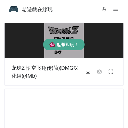
老遊戲在線玩
點擊即玩！
龙珠Z 悟空飞翔传(简)(DMG汉
化组)(4Mb)